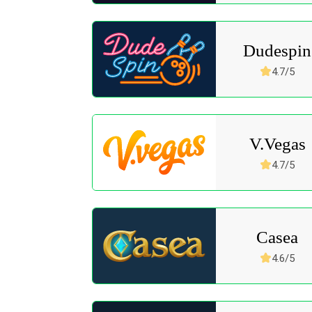
Dudespin
4.7/5
V.Vegas
4.7/5
Casea
4.6/5