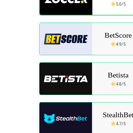
5.0/5
BetScore
4.9/5
Betista
4.8/5
StealthBe
4.7/5