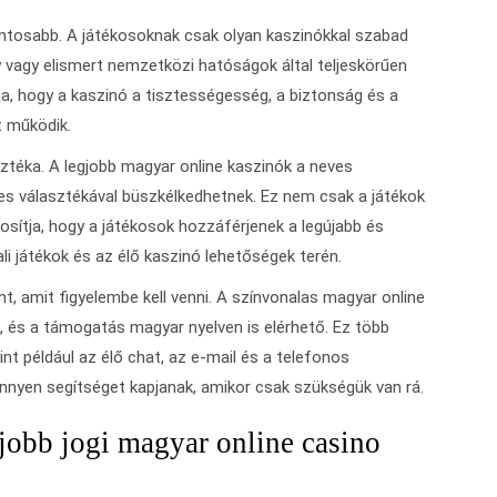
ntosabb. A játékosoknak csak olyan kaszinókkal szabad
 vagy elismert nemzetközi hatóságok által teljeskörűen
ja, hogy a kaszinó a tisztességesség, a biztonság és a
t működik.
asztéka. A legjobb magyar online kaszinók a neves
es választékával büszkélkedhetnek. Ez nem csak a játékok
osítja, hogy a játékosok hozzáférjenek a legújabb és
i játékok és az élő kaszinó lehetőségek terén.
, amit figyelembe kell venni. A színvonalas magyar online
, és a támogatás magyar nyelven is elérhető. Ez több
t például az élő chat, az e-mail és a telefonos
önnyen segítséget kapjanak, amikor csak szükségük van rá.
gjobb jogi magyar online casino