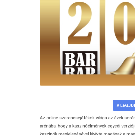
A LEGJO
Az online szerencsejátékok világa az évek során
arénába, hogy a kaszinóélmények egyedi verziójá
kaszinók megjelenésével kivívta magának a maga