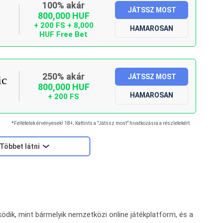
100% akár
JÁTSSZ MOST
800,000 HUF
+ 200 FS + 8,000
HAMAROSAN
HUF Free Bet
250% akár
JÁTSSZ MOST
ic
800,000 HUF
HAMAROSAN
+ 200 FS
*Feltételek érvényesek! 18+; Kattints a "Játssz most" hivatkozásra a részletekért.
Többet látni
i
dik, mint bármelyik nemzetközi online játékplatform, és a